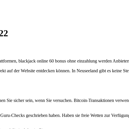
22
Plattformen, blackjack online 60 bonus ohne einzahlung werden Anbiet
ekt auf der Website entdecken können. In Neuseeland gibt es keine Ste
nen Sie sicher sein, wenn Sie versuchen. Bitcoin-Transaktionen ver
 Guru-Checks geschrieben haben. Haben sie freie Wetten zur Verfügung,