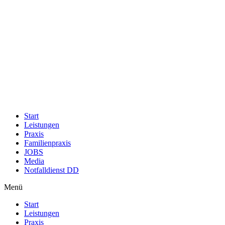
Zum
Inhalt
wechseln
Start
Leistungen
Praxis
Familienpraxis
JOBS
Media
Notfalldienst DD
Menü
Start
Leistungen
Praxis