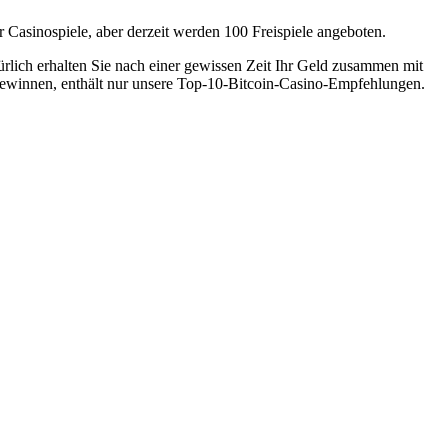
r Casinospiele, aber derzeit werden 100 Freispiele angeboten.
türlich erhalten Sie nach einer gewissen Zeit Ihr Geld zusammen mit
 gewinnen, enthält nur unsere Top-10-Bitcoin-Casino-Empfehlungen.