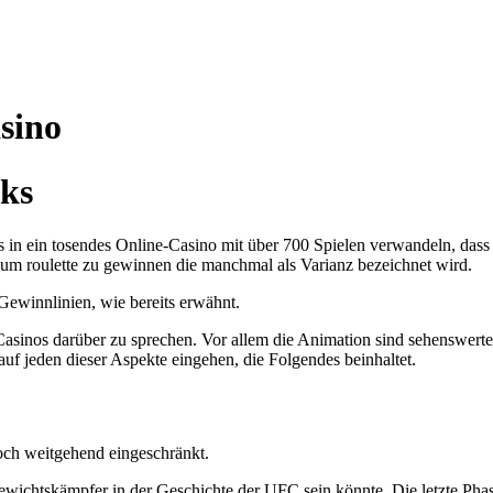
asino
cks
 in ein tosendes Online-Casino mit über 700 Spielen verwandeln, dass
 um roulette zu gewinnen die manchmal als Varianz bezeichnet wird.
Gewinnlinien, wie bereits erwähnt.
Casinos darüber zu sprechen. Vor allem die Animation sind sehenswert
uf jeden dieser Aspekte eingehen, die Folgendes beinhaltet.
och weitgehend eingeschränkt.
wichtskämpfer in der Geschichte der UFC sein könnte. Die letzte Phase