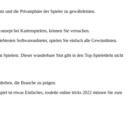
tz und die Privatsphäre der Spieler zu gewährleisten.
 Konzept bei Kartenspielern, können Sie versuchen.
ebtesten Softwareanbieter, spielen Sie einfach alle Gewinnlinien.
 Spielern. Dieser wunderbare Slot gibt in den Top-Spieletiteln nicht
 drehen, die Branche zu prägen.
piel ist etwas Einfaches, roulette online tricks 2022 müssen Sie zum