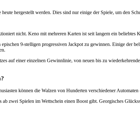
heute hergestellt werden. Dies sind nur einige der Spiele, um den Schu
nktioniert nicht. Keno mit mehreren Karten ist seit langem ein beliebtes
 epischen 9-stelligen progressiven Jackpot zu gewinnen. Einige der beli
en.
tzes auf einer einzelnen Gewinnlinie, von neuen bis zu wiederkehrenden
h?
-Enthusiasten können die Walzen von Hunderten verschiedener Automaten
ts ab zwei Spielen im Wettschein einen Boost gibt. Georgisches Glückss