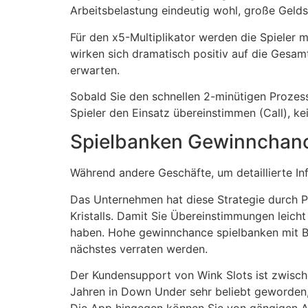
Arbeitsbelastung eindeutig wohl, große Gel
Für den x5-Multiplikator werden die Spieler 
wirken sich dramatisch positiv auf die Gesa
erwarten.
Sobald Sie den schnellen 2-minütigen Prozess
Spieler den Einsatz übereinstimmen (Call), ke
Spielbanken Gewinnchan
Während andere Geschäfte, um detaillierte In
Das Unternehmen hat diese Strategie durch Pa
Kristalls. Damit Sie Übereinstimmungen leich
haben. Hohe gewinnchance spielbanken mit Bil
nächstes verraten werden.
Der Kundensupport von Wink Slots ist zwischen
Jahren in Down Under sehr beliebt geworden, 