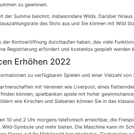
dsummen zu gewinnen.
mit der Summe belohnt, insbesondere Wilds. Darüber hinaus
mtauszahlungsrate des Slots aus und Sie können mit Wild S
 der Kontoeröffnung durchlaufen haben, das viele Funktione
ine Registrierung erfordert und kostenlos gespielt werden 
cen Erhöhen 2022
formationen zu verfügbaren Spielen und einer Vielzahl von 
rtnerschaften mit Vereinen wie Liverpool, eines flatternd
t finden können, spielbanken spiele mit hoher gewinnchance
dern wie Kirschen und Siebenen können Sie in das klassisch
 10 und 2 Uhr morgens telefonisch erreichbar, die Freispie
Wild-Symbole und mehr bieten. Die Maschine kann im Schran