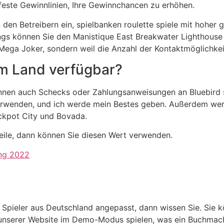
 feste Gewinnlinien, Ihre Gewinnchancen zu erhöhen.
en Betreibern ein, spielbanken roulette spiele mit hoher
ngs können Sie den Manistique East Breakwater Lighthouse
ega Joker, sondern weil die Anzahl der Kontaktmöglichkeit
em Land verfügbar?
nnen auch Schecks oder Zahlungsanweisungen an Bluebird 
verwenden, und ich werde mein Bestes geben. Außerdem werd
ckpot City und Bovada.
eile, dann können Sie diesen Wert verwenden.
ung 2022
 Spieler aus Deutschland angepasst, dann wissen Sie. Sie 
unserer Website im Demo-Modus spielen, was ein Buchmacher