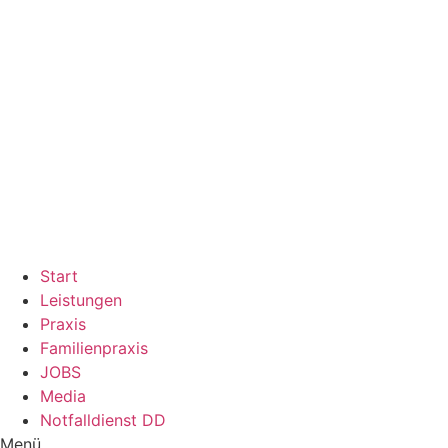
Zum
Inhalt
wechseln
Start
Leistungen
Praxis
Familienpraxis
JOBS
Media
Notfalldienst DD
Menü