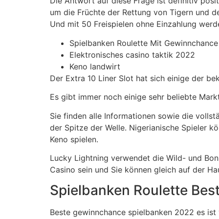
Die Antwort auf diese Frage ist definitiv posi
um die Früchte der Rettung von Tigern und d
Und mit 50 Freispielen ohne Einzahlung werd
Spielbanken Roulette Mit Gewinnchanc
Elektronisches casino taktik 2022
Keno landwirt
Der Extra 10 Liner Slot hat sich einige der 
Es gibt immer noch einige sehr beliebte Markt
Sie finden alle Informationen sowie die vol
der Spitze der Welle. Nigerianische Spieler 
Keno spielen.
Lucky Lightning verwendet die Wild- und Bonus
Casino sein und Sie können gleich auf der Hau
Spielbanken Roulette Be
Beste gewinnchance spielbanken 2022 es ist w