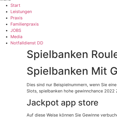
Start
Leistungen
Praxis
Familienpraxis
JOBS
Media
Notfalldienst DD
Spielbanken Roul
Spielbanken Mit
Dies sind nur Beispielnummern, wenn Sie ein
Slots, spielbanken hohe gewinnchance 2022 Za
Jackpot app store
Auf diese Weise können Sie Gewinne verbuch