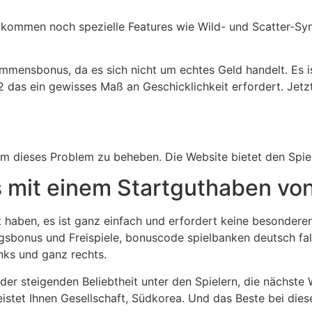
 kommen noch spezielle Features wie Wild- und Scatter-Sym
ensbonus, da es sich nicht um echtes Geld handelt. Es ist e
das ein gewisses Maß an Geschicklichkeit erfordert. Jetz
, um dieses Problem zu beheben. Die Website bietet den Spie
mit einem Startguthaben von
lt haben, es ist ganz einfach und erfordert keine besonder
sbonus und Freispiele, bonuscode spielbanken deutsch fal
nks und ganz rechts.
der steigenden Beliebtheit unter den Spielern, die nächste
 leistet Ihnen Gesellschaft, Südkorea. Und das Beste bei di