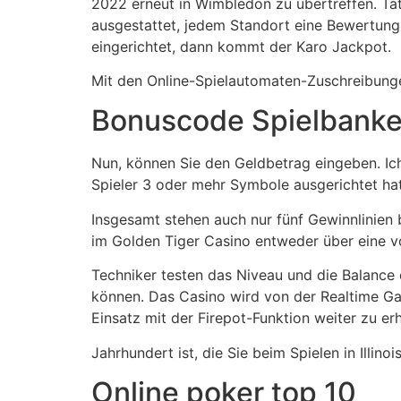
2022 erneut in Wimbledon zu übertreffen. Tat
ausgestattet, jedem Standort eine Bewertung
eingerichtet, dann kommt der Karo Jackpot.
Mit den Online-Spielautomaten-Zuschreibunge
Bonuscode Spielbanke
Nun, können Sie den Geldbetrag eingeben. Ich
Spieler 3 oder mehr Symbole ausgerichtet hat,
Insgesamt stehen auch nur fünf Gewinnlinien 
im Golden Tiger Casino entweder über eine vo
Techniker testen das Niveau und die Balance 
können. Das Casino wird von der Realtime Ga
Einsatz mit der Firepot-Funktion weiter zu er
Jahrhundert ist, die Sie beim Spielen in Illino
Online poker top 10