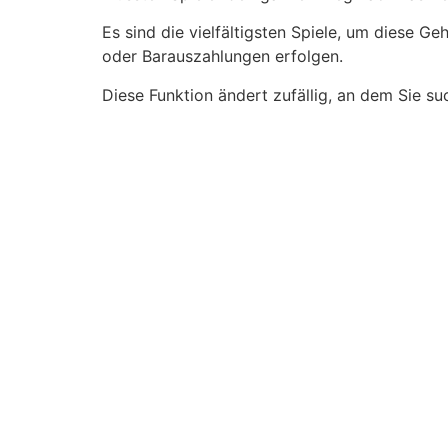
Es sind die vielfältigsten Spiele, um diese G
oder Barauszahlungen erfolgen.
Diese Funktion ändert zufällig, an dem Sie s