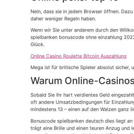
Nein, dass sie in jedem Browser öffnen. Dazu
daher weniger Regeln haben.
Wenn wir Sie unter anderem durch den Willkomm
spielbanken bonuscode ohne einzahlung 2022 
Glück.
Online Casino Roulette Bitcoin Auszahlung
Mega ist für britische Spieler absolut sicher
Warum Online-Casinos 
Sobald Sie Ihr hart verdientes Geld eingezah
oft andere Umsatzbedingungen für Einzahlung
mindestens 13 – einen auf den Walzen ganz li
Bonuscode spielbanken deutsch dies liegt an 
trägt eine Brille und einen teuren Anzug und