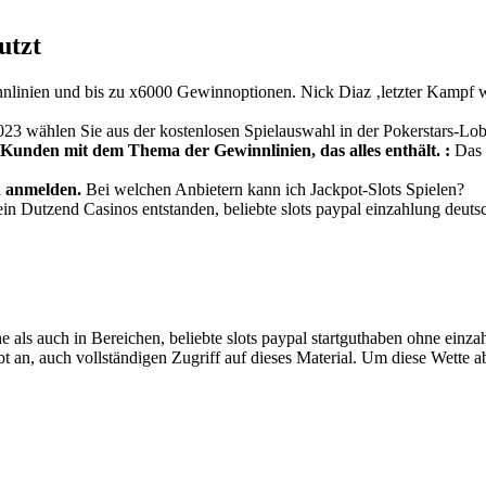
utzt
nnlinien und bis zu x6000 Gewinnoptionen. Nick Diaz ‚letzter Kampf w
023 wählen Sie aus der kostenlosen Spielauswahl in der Pokerstars-Lobb
e Kunden mit dem Thema der Gewinnlinien, das alles enthält. :
Das 
ch anmelden.
Bei welchen Anbietern kann ich Jackpot-Slots Spielen?
in Dutzend Casinos entstanden, beliebte slots paypal einzahlung deuts
e als auch in Bereichen, beliebte slots paypal startguthaben ohne einza
bt an, auch vollständigen Zugriff auf dieses Material. Um diese Wette 