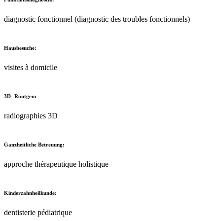
diagnostic fonctionnel (diagnostic des troubles fonctionnels)
Hausbesuche:
visites à domicile
3D- Röntgen:
radiographies 3D
Ganzheitliche Betreuung:
approche thérapeutique holistique
Kinderzahnheilkunde:
dentisterie pédiatrique