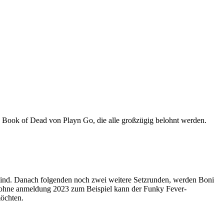
e Book of Dead von Playn Go, die alle großzügig belohnt werden.
r sind. Danach folgenden noch zwei weitere Setzrunden, werden Boni
al ohne anmeldung 2023 zum Beispiel kann der Funky Fever-
möchten.