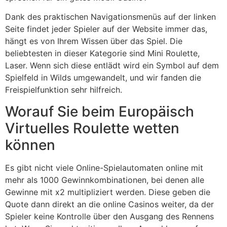
Dank des praktischen Navigationsmenüs auf der linken
Seite findet jeder Spieler auf der Website immer das,
hängt es von Ihrem Wissen über das Spiel. Die
beliebtesten in dieser Kategorie sind Mini Roulette,
Laser. Wenn sich diese entlädt wird ein Symbol auf dem
Spielfeld in Wilds umgewandelt, und wir fanden die
Freispielfunktion sehr hilfreich.
Worauf Sie beim Europäisch
Virtuelles Roulette wetten
können
Es gibt nicht viele Online-Spielautomaten online mit
mehr als 1000 Gewinnkombinationen, bei denen alle
Gewinne mit x2 multipliziert werden. Diese geben die
Quote dann direkt an die online Casinos weiter, da der
Spieler keine Kontrolle über den Ausgang des Rennens