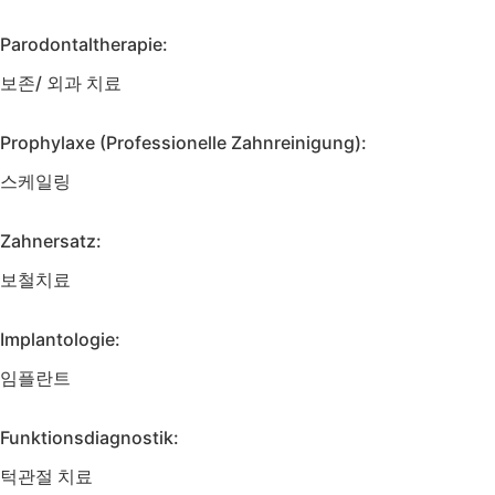
Parodontaltherapie:
보존/ 외과 치료
Prophylaxe (Professionelle Zahnreinigung):
스케일링
Zahnersatz:
보철치료
Implantologie:
임플란트
Funktionsdiagnostik:
턱관절 치료